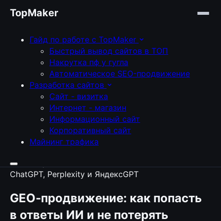
TopMaker
GEO-продвижение в 2026: как
попасть в ответы ChatGPT,
Гайд по работе с TopMaker
Perplexity и ЯндексGPT
Быстрый вывод сайтов в ТОП
Накрутка пф у гугла
Автоматическое SEO-продвижение
что такое GEO‑продвижение и как
Разработка сайтов
адаптироваться к поиску через генеративные ИИ
Сайт - визитка
в 2026 году. Разбираем отличия GEO от
Интернет - магазин
классического SEO, ключевые сигналы для
Информационный сайт
алгоритмов, структуру контента под AI‑ответы и
Корпоративный сайт
практические шаги, чтобы ваш сайт цитировали в
Майнинг трафика
генеративных сервисах.
GEO‑продвижение: как попасть
в ответы ИИ и не потерять