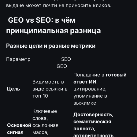
выдаче может почти не приносить кликов.
GEO vs SEO: в чём
принципиальная разница
Разные цели и разные метрики
Параметр SEO
GEO
Попадание в
готовый
Видимость в
ответ ИИ
,
Цель
виде ссылки в
цитирование,
топ‑10
упоминание в
выжимке
Ключевые
Достоверность,
слова,
семантическая
Основной
ссылочная
полнота,
сигнал
масса,
авторитетность
,